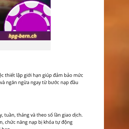
iệc thiết lập giới hạn giúp đảm bảo mức
 và ngăn ngừa ngay từ bước nạp đầu
 tuần, tháng và theo số lần giao dịch.
rần, chức năng nạp bị khóa tự động