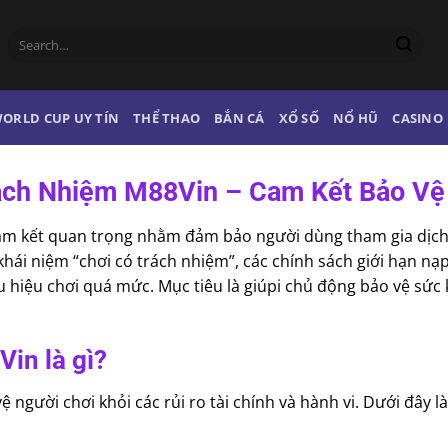
WORLD CUP UY TÍN
THỂ THAO
BẮN CÁ
XỔ SỐ
NỔ HŨ
CASINO
ách Nhiệm M88Vin – Cam Kết Bảo Vệ
am kết quan trọng nhằm đảm bảo người dùng tham gia dịch 
õ khái niệm “chơi có trách nhiệm”, các chính sách giới hạn nạ
u hiệu chơi quá mức. Mục tiêu là giúpi chủ động bảo vệ sức 
in là gì?
người chơi khỏi các rủi ro tài chính và hành vi. Dưới đây là