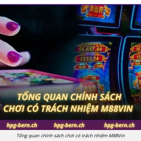
Tổng quan chính sách chơi có trách nhiệm M88Vin