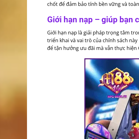
chốt để đảm bảo tính bền vững và toàn
Giới hạn nạp – giúp bạn 
Giới hạn nạp là giải pháp trọng tâm tro
triển khai và vai trò của chính sách nà
để tận hưởng ưu đãi mà vẫn thực hiện