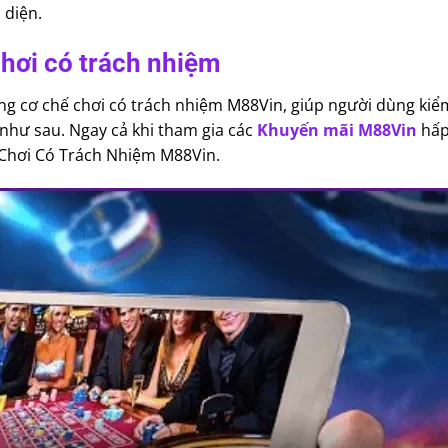
 diện.
chơi có trách nhiệm
ng cơ chế chơi có trách nhiệm M88Vin, giúp người dùng kiểm s
y như sau. Ngay cả khi tham gia các
Khuyến mãi M88Vin
hấp 
 Chơi Có Trách Nhiệm M88Vin.