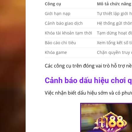
Công cụ
Mô tả chức năng
Giới hạn nạp
Tự thiết lập giới
Cảnh báo giao dịch
Hệ thống gửi thôn
Khóa tài khoản tạm thời
Tạm dừng hoạt độ
Báo cáo chi tiêu
Xem tổng kết số t
Khóa game
Chặn quyền truy c
Các công cụ trên đóng vai trò hỗ trợ n
Cảnh báo dấu hiệu chơi 
Việc nhận biết dấu hiệu sớm và có phư