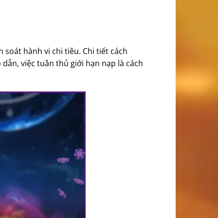
oát hành vi chi tiêu. Chi tiết cách
dẫn, việc tuân thủ giới hạn nạp là cách