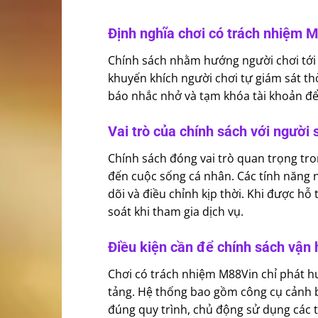
Định nghĩa chơi có trách nhiệm 
Chính sách nhằm hướng người chơi tới v
khuyến khích người chơi tự giám sát thờ
báo nhắc nhở và tạm khóa tài khoản để
Vai trò của chính sách với người
Chính sách đóng vai trò quan trọng tro
đến cuộc sống cá nhân. Các tính năng n
dõi và điều chỉnh kịp thời. Khi được h
soát khi tham gia dịch vụ.
Điều kiện cần để chính sách vận 
Chơi có trách nhiệm M88Vin chỉ phát hu
tảng. Hệ thống bao gồm công cụ cảnh bá
đúng quy trình, chủ động sử dụng các t