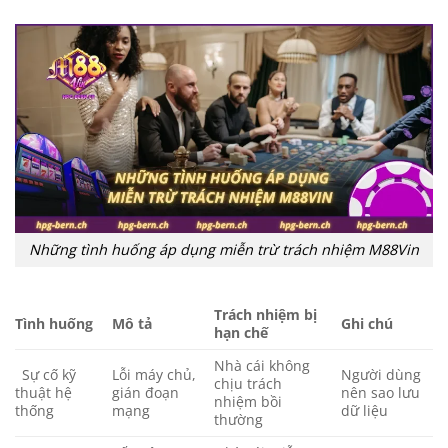
Những tình huống áp dụng miễn trừ trách nhiệm M88Vin
Trách nhiệm bị
Tình huống
Mô tả
Ghi chú
hạn chế
Nhà cái không
Sự cố kỹ
Lỗi máy chủ,
Người dùng
chịu trách
thuật hệ
gián đoạn
nên sao lưu
nhiệm bồi
thống
mạng
dữ liệu
thường