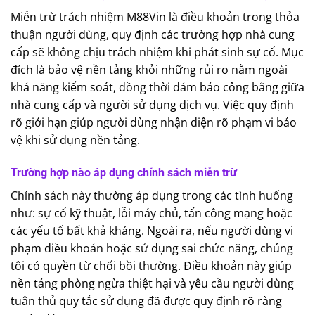
Miễn trừ trách nhiệm M88Vin là điều khoản trong thỏa
thuận người dùng, quy định các trường hợp nhà cung
cấp sẽ không chịu trách nhiệm khi phát sinh sự cố. Mục
đích là bảo vệ nền tảng khỏi những rủi ro nằm ngoài
khả năng kiểm soát, đồng thời đảm bảo công bằng giữa
nhà cung cấp và người sử dụng dịch vụ. Việc quy định
rõ giới hạn giúp người dùng nhận diện rõ phạm vi bảo
vệ khi sử dụng nền tảng.
Trường hợp nào áp dụng chính sách miễn trừ
Chính sách này thường áp dụng trong các tình huống
như: sự cố kỹ thuật, lỗi máy chủ, tấn công mạng hoặc
các yếu tố bất khả kháng. Ngoài ra, nếu người dùng vi
phạm điều khoản hoặc sử dụng sai chức năng, chúng
tôi có quyền từ chối bồi thường. Điều khoản này giúp
nền tảng phòng ngừa thiệt hại và yêu cầu người dùng
tuân thủ quy tắc sử dụng đã được quy định rõ ràng