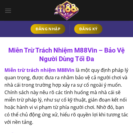
Bỏ
qua
nội
dung
ĐĂNG NHẬP
ĐĂNG KÝ
Miễn Trừ Trách Nhiệm M88Vin – Bảo Vệ
Người Dùng Tối Đa
Miễn trừ trách nhiệm M88Vin
là một quy định pháp lý
quan trọng, được đưa ra nhằm bảo vệ cả người chơi và
nhà cái trong trường hợp xảy ra sự cố ngoài ý muốn.
Chính sách này nêu rõ các tình huống mà nhà cái sẽ
miễn trừ pháp lý, như sự cố kỹ thuật, gián đoạn kết nối
hoặc hành vi vi phạm từ phía người chơi. Nhờ đó, bạn
có thể chủ động ứng xử, hiểu rõ quyền lợi khi tương tác
với nền tảng.