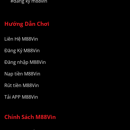
#đăng ký m88vin
Hướng Dẫn Chơi
Liên Hệ M88Vin
Đăng Ký M88Vin
Đăng nhập M88Vin
Nạp tiền M88Vin
Rút tiền M88Vin
Tải APP M88Vin
Chính Sách M88Vin