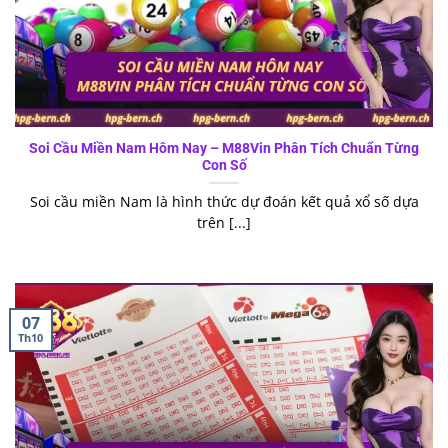
Soi Cầu Miền Nam Hôm Nay – M88Vin Phân Tích Chuẩn Từng
Con Số
Soi cầu miền Nam là hình thức dự đoán kết quả xổ số dựa
trên [...]
07
Th10