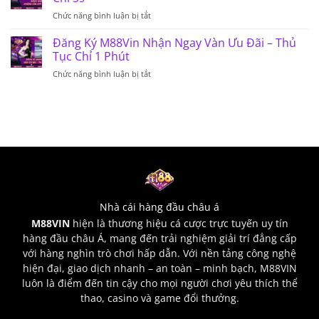
Đa
Khoản
Chức năng bình luận bị tắt
ở
Dạng
Chỉ
Đăng
Phương
Sau
Nhập
Đăng Ký M88Vin Nhận Ngay Vàn Ưu Đãi – Thủ
Thức
2
M88Vin
Tục Chỉ 1 Phút
Nhận
Phút
Không
Ưu
Chức năng bình luận bị tắt
ở
Cần
Đãi
Đăng
OTP
Tới
Ký
–
100%
M88Vin
Siêu
Nhận
Tốc
Ngay
Chỉ
Vàn
3s
Ưu
Đãi
–
Thủ
Nhà cái hàng đầu châu á
Tục
Chỉ
M88VIN
hiện là thương hiệu cá cược trực tuyến uy tín
1
hàng đầu châu Á, mang đến trải nghiệm giải trí đẳng cấp
Phút
với hàng nghìn trò chơi hấp dẫn. Với nền tảng công nghệ
hiện đại, giao dịch nhanh – an toàn – minh bạch, M88VIN
luôn là điểm đến tin cậy cho mọi người chơi yêu thích thể
thao, casino và game đổi thưởng.