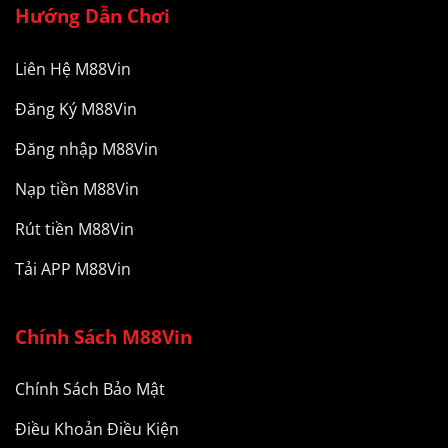
Hướng Dẫn Chơi
Liên Hệ M88Vin
Đăng Ký M88Vin
Đăng nhập M88Vin
Nạp tiền M88Vin
Rút tiền M88Vin
Tải APP M88Vin
Chính Sách M88Vin
Chính Sách Bảo Mật
Điều Khoản Điều Kiện