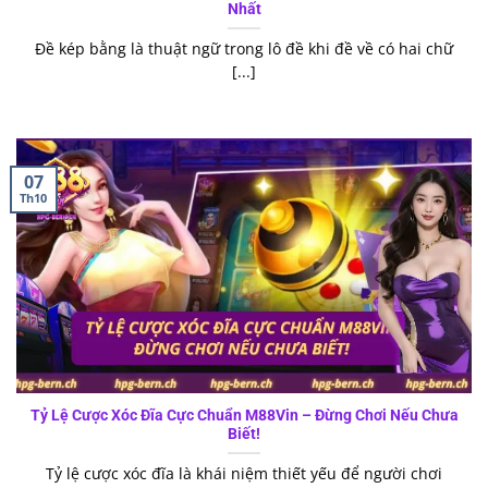
Nhất
Đề kép bằng là thuật ngữ trong lô đề khi đề về có hai chữ
[...]
07
Th10
Tỷ Lệ Cược Xóc Đĩa Cực Chuẩn M88Vin – Đừng Chơi Nếu Chưa
Biết!
Tỷ lệ cược xóc đĩa là khái niệm thiết yếu để người chơi