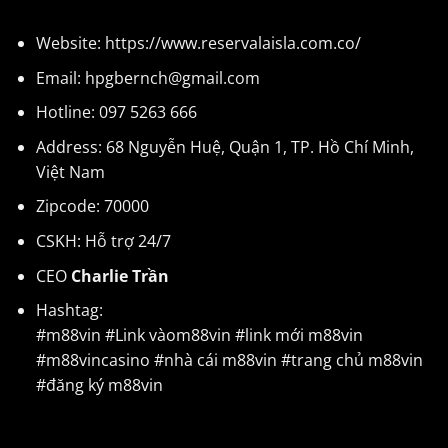
Website: https://www.reservalaisla.com.co/
Email:
hpgbernch@gmail.com
Hotline: 097 5263 666
Address: 68 Nguyễn Huệ, Quận 1, TP. Hồ Chí Minh,
Việt Nam
Zipcode: 70000
CSKH: Hỗ trợ 24/7
CEO
Charlie Trần
Hashtag:
#m88vin #Link vàom88vin #link mới m88vin
#m88vincasino #nhà cái m88vin #trang chủ m88vin
#đăng ký m88vin