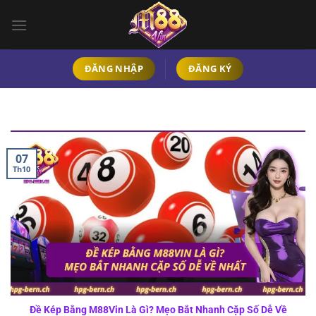
Bỏ
qua
nội
dung
ĐĂNG NHẬP
ĐĂNG KÝ
07
Th10
Đề Kép Bằng M88Vin Là Gì? Mẹo Bắt Nhanh Cặp Số Dễ Về