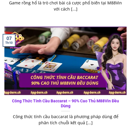
Game rồng hổ là trò chơi bài cá cược phổ biến tại M88Vin
với cách [...]
07
Th10
Công Thức Tính Cầu Baccarat – 90% Cao Thủ M88Vin Đều
Dùng
Công thức tính cầu baccarat là phương pháp dùng để
phân tích chuỗi kết quả [...]