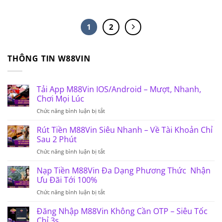
1
2
THÔNG TIN W88VIN
Tải App M88Vin IOS/Android – Mượt, Nhanh,
Chơi Mọi Lúc
Chức năng bình luận bị tắt
ở
Tải
App
Rút Tiền M88Vin Siêu Nhanh – Về Tài Khoản Chỉ
M88Vin
Sau 2 Phút
IOS/Android
Chức năng bình luận bị tắt
ở
–
Rút
Mượt,
Tiền
Nạp Tiền M88Vin Đa Dạng Phương Thức Nhận
Nhanh,
M88Vin
Ưu Đãi Tới 100%
Chơi
Siêu
Mọi
Chức năng bình luận bị tắt
ở
Nhanh
Lúc
Nạp
–
Tiền
Đăng Nhập M88Vin Không Cần OTP – Siêu Tốc
Về
M88Vin
Chỉ 3s
Tài