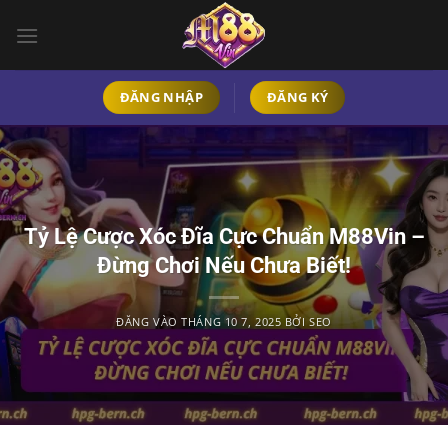
Bỏ
qua
nội
dung
ĐĂNG NHẬP
ĐĂNG KÝ
Tỷ Lệ Cược Xóc Đĩa Cực Chuẩn M88Vin –
Đừng Chơi Nếu Chưa Biết!
ĐĂNG VÀO
THÁNG 10 7, 2025
BỞI
SEO