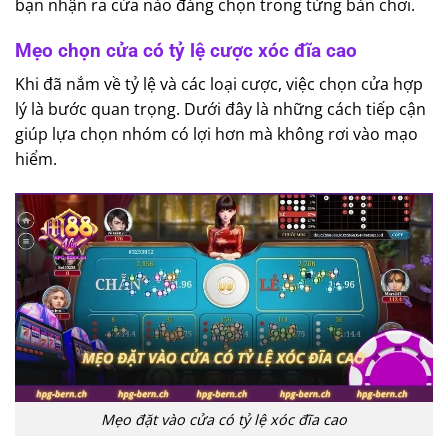
bạn nhận ra cửa nào đáng chọn trong từng bàn chơi.
Mẹo chọn cửa có tỷ lệ cược xóc đĩa cao
Khi đã nắm về tỷ lệ và các loại cược, việc chọn cửa hợp
lý là bước quan trọng. Dưới đây là những cách tiếp cận
giúp lựa chọn nhóm có lợi hơn mà không rơi vào mạo
hiểm.
Mẹo đặt vào cửa có tỷ lệ xóc đĩa cao