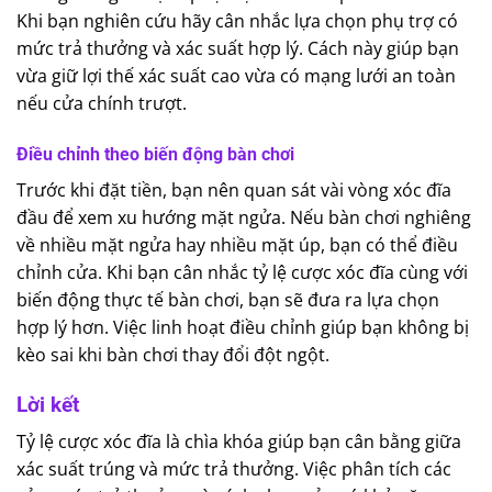
Khi bạn nghiên cứu hãy cân nhắc lựa chọn phụ trợ có
mức trả thưởng và xác suất hợp lý. Cách này giúp bạn
vừa giữ lợi thế xác suất cao vừa có mạng lưới an toàn
nếu cửa chính trượt.
Điều chỉnh theo biến động bàn chơi
Trước khi đặt tiền, bạn nên quan sát vài vòng xóc đĩa
đầu để xem xu hướng mặt ngửa. Nếu bàn chơi nghiêng
về nhiều mặt ngửa hay nhiều mặt úp, bạn có thể điều
chỉnh cửa. Khi bạn cân nhắc tỷ lệ cược xóc đĩa cùng với
biến động thực tế bàn chơi, bạn sẽ đưa ra lựa chọn
hợp lý hơn. Việc linh hoạt điều chỉnh giúp bạn không bị
kèo sai khi bàn chơi thay đổi đột ngột.
Lời kết
Tỷ lệ cược xóc đĩa là chìa khóa giúp bạn cân bằng giữa
xác suất trúng và mức trả thưởng. Việc phân tích các