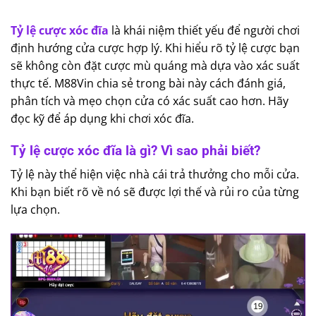
Tỷ lệ cược xóc đĩa
là khái niệm thiết yếu để người chơi
định hướng cửa cược hợp lý. Khi hiểu rõ tỷ lệ cược bạn
sẽ không còn đặt cược mù quáng mà dựa vào xác suất
thực tế. M88Vin chia sẻ trong bài này cách đánh giá,
phân tích và mẹo chọn cửa có xác suất cao hơn. Hãy
đọc kỹ để áp dụng khi chơi xóc đĩa.
Tỷ lệ cược xóc đĩa là gì? Vì sao phải biết?
Tỷ lệ này thể hiện việc nhà cái trả thưởng cho mỗi cửa.
Khi bạn biết rõ về nó sẽ được lợi thế và rủi ro của từng
lựa chọn.