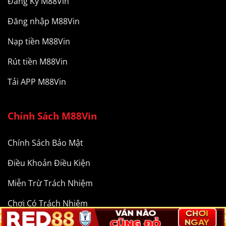
Đăng Ký M88Vin
Đăng nhập M88Vin
Nạp tiền M88Vin
Rút tiền M88Vin
Tải APP M88Vin
Chính Sách M88Vin
Chính Sách Bảo Mật
Điều Khoản Điều Kiện
Miễn Trừ Trách Nhiệm
Chơi Có Trách Nhiệm
Giới Thiệu M88Vin