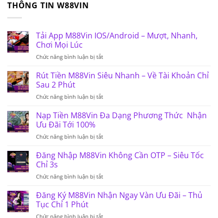
THÔNG TIN W88VIN
Tải App M88Vin IOS/Android – Mượt, Nhanh,
Chơi Mọi Lúc
Chức năng bình luận bị tắt
ở
Tải
App
Rút Tiền M88Vin Siêu Nhanh – Về Tài Khoản Chỉ
M88Vin
Sau 2 Phút
IOS/Android
Chức năng bình luận bị tắt
ở
–
Rút
Mượt,
Tiền
Nạp Tiền M88Vin Đa Dạng Phương Thức Nhận
Nhanh,
M88Vin
Ưu Đãi Tới 100%
Chơi
Siêu
Mọi
Chức năng bình luận bị tắt
ở
Nhanh
Lúc
Nạp
–
Tiền
Đăng Nhập M88Vin Không Cần OTP – Siêu Tốc
Về
M88Vin
Chỉ 3s
Tài
Đa
Khoản
Chức năng bình luận bị tắt
ở
Dạng
Chỉ
Đăng
Phương
Sau
Nhập
Đăng Ký M88Vin Nhận Ngay Vàn Ưu Đãi – Thủ
Thức
2
M88Vin
Tục Chỉ 1 Phút
Nhận
Phút
Không
Ưu
Chức năng bình luận bị tắt
ở
Cần