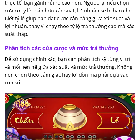
thực tế, bạn gánh rủi ro cao hơn. Ngược lại nếu chọn
cửa có tỷ lệ thấp hơn xác suất, lợi nhuận sẽ bị hạn chế.
Biết tỷ lệ giúp bạn đặt cược cân bằng giữa xác suất và
lợi nhuận, thay vì chạy theo tỷ lệ trả thưởng cao mà xác
suất thấp.
Phân tích các cửa cược và mức trả thưởng
Để sử dụng chính xác, bạn cần phân tích kỹ từng vị trí
và mối liên hệ giữa xác suất và mức trả thưởng. Không
nên chọn theo cảm giác hay lời đồn mà phải dựa vào
con số.