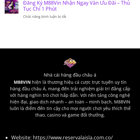
Nhập
Đăng Ký M88Vin Nhận Ngay Vàn Ưu Đãi – Thủ
Thức
2
M88Vin
Tục Chỉ 1 Phút
Nhận
Phút
Không
Ưu
Chức năng bình luận bị tắt
ở
Cần
Đãi
Đăng
OTP
Tới
Ký
–
100%
M88Vin
Siêu
Nhận
Tốc
Ngay
Chỉ
Vàn
3s
Ưu
Đãi
–
Thủ
Nhà cái hàng đầu châu á
Tục
Chỉ
M88VIN
hiện là thương hiệu cá cược trực tuyến uy tín
1
hàng đầu châu Á, mang đến trải nghiệm giải trí đẳng cấp
Phút
với hàng nghìn trò chơi hấp dẫn. Với nền tảng công nghệ
hiện đại, giao dịch nhanh – an toàn – minh bạch, M88VIN
luôn là điểm đến tin cậy cho mọi người chơi yêu thích thể
thao, casino và game đổi thưởng.
Website: https://www.reservalaisla.com.co/