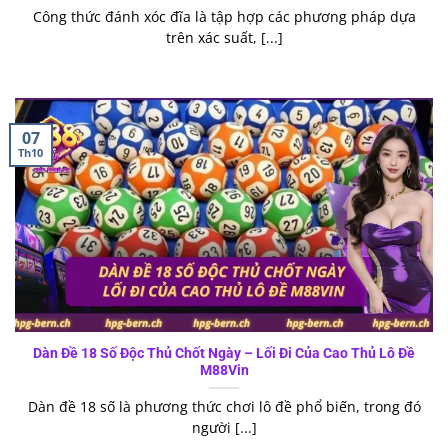
Công thức đánh xóc đĩa là tập hợp các phương pháp dựa
trên xác suất, [...]
07
Th10
Dàn Đề 18 Số Độc Thủ Chốt Ngày – Lối Đi Của Cao Thủ Lô Đề
M88Vin
Dàn đề 18 số là phương thức chơi lô đề phổ biến, trong đó
người [...]