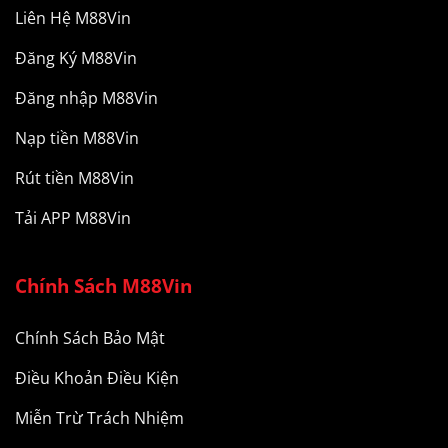
Liên Hệ M88Vin
Đăng Ký M88Vin
Đăng nhập M88Vin
Nạp tiền M88Vin
Rút tiền M88Vin
Tải APP M88Vin
Chính Sách M88Vin
Chính Sách Bảo Mật
Điều Khoản Điều Kiện
Miễn Trừ Trách Nhiệm