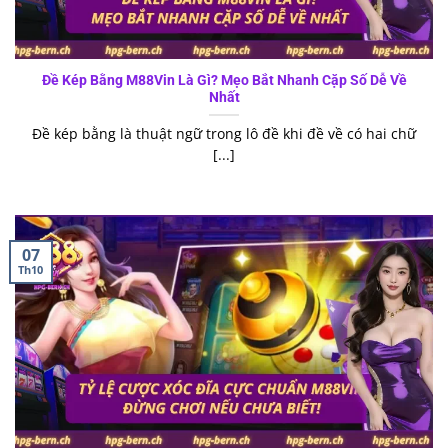
Đề Kép Bằng M88Vin Là Gì? Mẹo Bắt Nhanh Cặp Số Dễ Về
Nhất
Đề kép bằng là thuật ngữ trong lô đề khi đề về có hai chữ
[...]
07
Th10