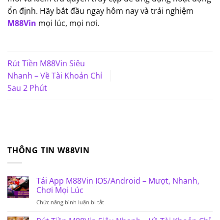
ổn định. Hãy bắt đầu ngay hôm nay và trải nghiệm
M88Vin
mọi lúc, mọi nơi.
Rút Tiền M88Vin Siêu
Nhanh – Về Tài Khoản Chỉ
Sau 2 Phút
THÔNG TIN W88VIN
Tải App M88Vin IOS/Android – Mượt, Nhanh,
Chơi Mọi Lúc
Chức năng bình luận bị tắt
ở
Tải
App