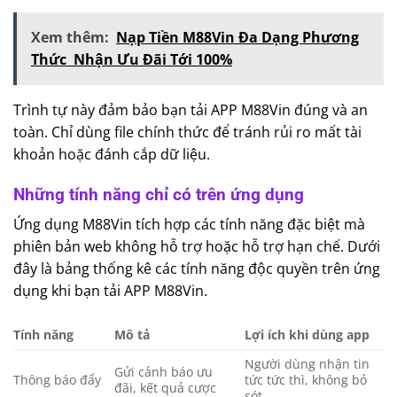
Xem thêm:
Nạp Tiền M88Vin Đa Dạng Phương
Thức Nhận Ưu Đãi Tới 100%
Trình tự này đảm bảo bạn tải APP M88Vin đúng và an
toàn. Chỉ dùng file chính thức để tránh rủi ro mất tài
khoản hoặc đánh cắp dữ liệu.
Những tính năng chỉ có trên ứng dụng
Ứng dụng M88Vin tích hợp các tính năng đặc biệt mà
phiên bản web không hỗ trợ hoặc hỗ trợ hạn chế. Dưới
đây là bảng thống kê các tính năng độc quyền trên ứng
dụng khi bạn tải APP M88Vin.
Tính năng
Mô tả
Lợi ích khi dùng app
Người dùng nhận tin
Gửi cảnh báo ưu
Thông báo đẩy
tức tức thì, không bỏ
đãi, kết quả cược
sót