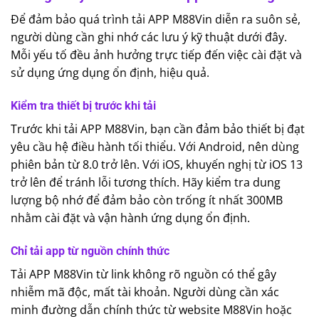
Để đảm bảo quá trình tải APP M88Vin diễn ra suôn sẻ,
người dùng cần ghi nhớ các lưu ý kỹ thuật dưới đây.
Mỗi yếu tố đều ảnh hưởng trực tiếp đến việc cài đặt và
sử dụng ứng dụng ổn định, hiệu quả.
Kiểm tra thiết bị trước khi tải
Trước khi tải APP M88Vin, bạn cần đảm bảo thiết bị đạt
yêu cầu hệ điều hành tối thiểu. Với Android, nên dùng
phiên bản từ 8.0 trở lên. Với iOS, khuyến nghị từ iOS 13
trở lên để tránh lỗi tương thích. Hãy kiểm tra dung
lượng bộ nhớ để đảm bảo còn trống ít nhất 300MB
nhằm cài đặt và vận hành ứng dụng ổn định.
Chỉ tải app từ nguồn chính thức
Tải APP M88Vin từ link không rõ nguồn có thể gây
nhiễm mã độc, mất tài khoản. Người dùng cần xác
minh đường dẫn chính thức từ website M88Vin hoặc