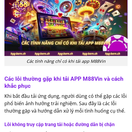
Các tính năng chỉ có khi tải app M88Vin
Các lỗi thường gặp khi tải APP M88Vin và cách
khắc phục
Khi bắt đầu tải ứng dụng, người dùng có thể gặp các lỗi
phổ biến ảnh hưởng trải nghiệm. Sau đây là các lỗi
thường gặp và hướng dẫn xử lý mỗi tình huống cụ thể.
Lỗi không truy cập trang tải hoặc đường dẫn bị chặn