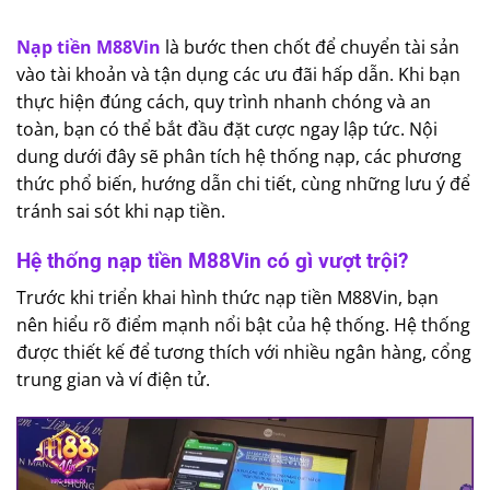
Nạp tiền M88Vin
là bước then chốt để chuyển tài sản
vào tài khoản và tận dụng các ưu đãi hấp dẫn. Khi bạn
thực hiện đúng cách, quy trình nhanh chóng và an
toàn, bạn có thể bắt đầu đặt cược ngay lập tức. Nội
dung dưới đây sẽ phân tích hệ thống nạp, các phương
thức phổ biến, hướng dẫn chi tiết, cùng những lưu ý để
tránh sai sót khi nạp tiền.
Hệ thống nạp tiền M88Vin có gì vượt trội?
Trước khi triển khai hình thức nạp tiền M88Vin, bạn
nên hiểu rõ điểm mạnh nổi bật của hệ thống. Hệ thống
được thiết kế để tương thích với nhiều ngân hàng, cổng
trung gian và ví điện tử.