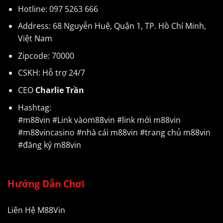
Hotline: 097 5263 666
Address: 68 Nguyễn Huệ, Quận 1, TP. Hồ Chí Minh,
Việt Nam
Zipcode: 70000
CSKH: Hỗ trợ 24/7
CEO
Charlie Trần
Hashtag:
#m88vin #Link vàom88vin #link mới m88vin
#m88vincasino #nhà cái m88vin #trang chủ m88vin
#đăng ký m88vin
Hướng Dẫn Chơi
Liên Hệ M88Vin