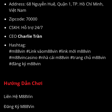
Address: 68 Nguyễn Huệ, Quận 1, TP. Hồ Chí Minh,
Việt Nam
Zipcode: 70000
CSKH: Hỗ trợ 24/7
CEO
Charlie Trần
Hashtag:
#m88vin #Link vàom88vin #link mới m88vin
#m88vincasino #nhà cái m88vin #trang chủ m88vin
#đăng ký m88vin
Hướng Dẫn Chơi
Liên Hệ M88Vin
Đăng Ký M88Vin