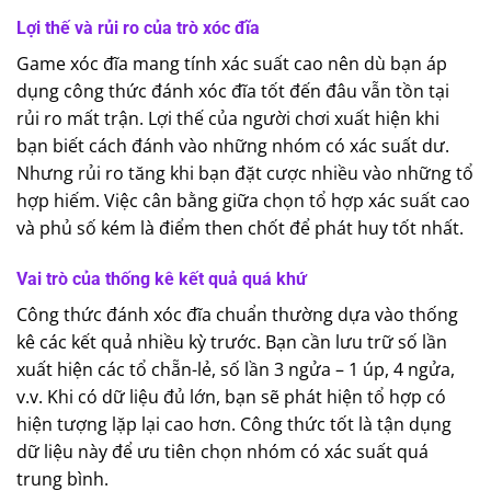
Lợi thế và rủi ro của trò xóc đĩa
Game xóc đĩa mang tính xác suất cao nên dù bạn áp
dụng công thức đánh xóc đĩa tốt đến đâu vẫn tồn tại
rủi ro mất trận. Lợi thế của người chơi xuất hiện khi
bạn biết cách đánh vào những nhóm có xác suất dư.
Nhưng rủi ro tăng khi bạn đặt cược nhiều vào những tổ
hợp hiếm. Việc cân bằng giữa chọn tổ hợp xác suất cao
và phủ số kém là điểm then chốt để phát huy tốt nhất.
Vai trò của thống kê kết quả quá khứ
Công thức đánh xóc đĩa chuẩn thường dựa vào thống
kê các kết quả nhiều kỳ trước. Bạn cần lưu trữ số lần
xuất hiện các tổ chẵn-lẻ, số lần 3 ngửa – 1 úp, 4 ngửa,
v.v. Khi có dữ liệu đủ lớn, bạn sẽ phát hiện tổ hợp có
hiện tượng lặp lại cao hơn. Công thức tốt là tận dụng
dữ liệu này để ưu tiên chọn nhóm có xác suất quá
trung bình.