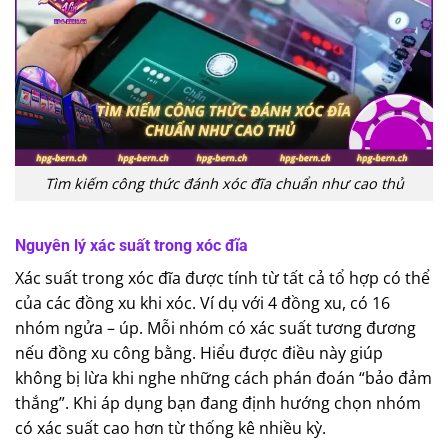
Tìm kiếm công thức đánh xóc đĩa chuẩn như cao thủ
Nguyên lý xác suất trong xóc đĩa
Xác suất trong xóc đĩa được tính từ tất cả tổ hợp có thể
của các đồng xu khi xóc. Ví dụ với 4 đồng xu, có 16
nhóm ngửa – úp. Mỗi nhóm có xác suất tương đương
nếu đồng xu công bằng. Hiểu được điều này giúp
không bị lừa khi nghe những cách phán đoán “bảo đảm
thắng”. Khi áp dụng bạn đang định hướng chọn nhóm
có xác suất cao hơn từ thống kê nhiều kỳ.