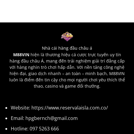
Ký
–
100%
M88Vin
Siêu
Nhận
Tốc
Ngay
Chỉ
Vàn
3s
Ưu
Đãi
–
Thủ
Nhà cái hàng đầu châu á
Tục
Chỉ
M88VIN
hiện là thương hiệu cá cược trực tuyến uy tín
1
hàng đầu châu Á, mang đến trải nghiệm giải trí đẳng cấp
Phút
với hàng nghìn trò chơi hấp dẫn. Với nền tảng công nghệ
hiện đại, giao dịch nhanh – an toàn – minh bạch, M88VIN
luôn là điểm đến tin cậy cho mọi người chơi yêu thích thể
thao, casino và game đổi thưởng.
Website: https://www.reservalaisla.com.co/
Email:
hpgbernch@gmail.com
Hotline: 097 5263 666