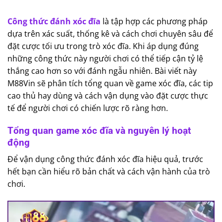
Công thức đánh xóc đĩa
là tập hợp các phương pháp
dựa trên xác suất, thống kê và cách chơi chuyên sâu để
đặt cược tối ưu trong trò xóc đĩa. Khi áp dụng đúng
những công thức này người chơi có thể tiếp cận tỷ lệ
thắng cao hơn so với đánh ngẫu nhiên. Bài viết này
M88Vin sẽ phân tích tổng quan về game xóc đĩa, các tip
cao thủ hay dùng và cách vận dụng vào đặt cược thực
tế để người chơi có chiến lược rõ ràng hơn.
Tổng quan game xóc đĩa và nguyên lý hoạt
động
Để vận dụng công thức đánh xóc đĩa hiệu quả, trước
hết bạn cần hiểu rõ bản chất và cách vận hành của trò
chơi.