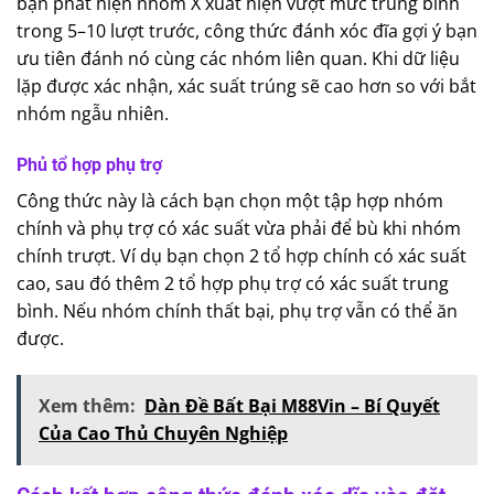
bạn phát hiện nhóm X xuất hiện vượt mức trung bình
trong 5–10 lượt trước, công thức đánh xóc đĩa gợi ý bạn
ưu tiên đánh nó cùng các nhóm liên quan. Khi dữ liệu
lặp được xác nhận, xác suất trúng sẽ cao hơn so với bắt
nhóm ngẫu nhiên.
Phủ tổ hợp phụ trợ
Công thức này là cách bạn chọn một tập hợp nhóm
chính và phụ trợ có xác suất vừa phải để bù khi nhóm
chính trượt. Ví dụ bạn chọn 2 tổ hợp chính có xác suất
cao, sau đó thêm 2 tổ hợp phụ trợ có xác suất trung
bình. Nếu nhóm chính thất bại, phụ trợ vẫn có thể ăn
được.
Xem thêm:
Dàn Đề Bất Bại M88Vin – Bí Quyết
Của Cao Thủ Chuyên Nghiệp