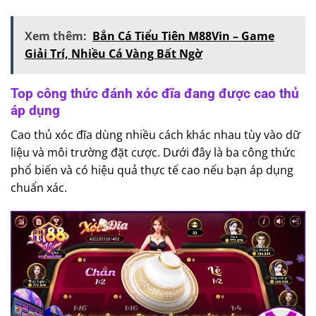
Xem thêm:
Bắn Cá Tiểu Tiên M88Vin – Game
Giải Trí, Nhiều Cá Vàng Bất Ngờ
Top công thức đánh xóc đĩa đang được cao thủ
áp dụng
Cao thủ xóc đĩa dùng nhiều cách khác nhau tùy vào dữ
liệu và môi trường đặt cược. Dưới đây là ba công thức
phổ biến và có hiệu quả thực tế cao nếu bạn áp dụng
chuẩn xác.