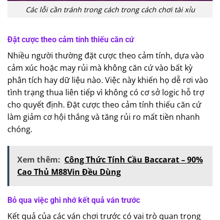
Các lỗi cần tránh trong cách trong cách chơi tài xỉu
Đặt cược theo cảm tính thiếu căn cứ
Nhiều người thường đặt cược theo cảm tính, dựa vào
cảm xúc hoặc may rủi mà không căn cứ vào bất kỳ
phân tích hay dữ liệu nào. Việc này khiến họ dễ rơi vào
tình trạng thua liên tiếp vì không có cơ sở logic hỗ trợ
cho quyết định. Đặt cược theo cảm tính thiếu căn cứ
làm giảm cơ hội thắng và tăng rủi ro mất tiền nhanh
chóng.
Xem thêm:
Công Thức Tính Cầu Baccarat – 90%
Cao Thủ M88Vin Đều Dùng
Bỏ qua việc ghi nhớ kết quả ván trước
Kết quả của các ván chơi trước có vai trò quan trọng