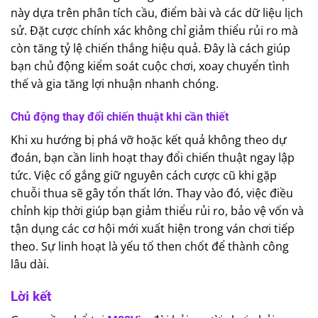
này dựa trên phân tích cầu, điểm bài và các dữ liệu lịch
sử. Đặt cược chính xác không chỉ giảm thiểu rủi ro mà
còn tăng tỷ lệ chiến thắng hiệu quả. Đây là cách giúp
bạn chủ động kiểm soát cuộc chơi, xoay chuyển tình
thế và gia tăng lợi nhuận nhanh chóng.
Chủ động thay đổi chiến thuật khi cần thiết
Khi xu hướng bị phá vỡ hoặc kết quả không theo dự
đoán, bạn cần linh hoạt thay đổi chiến thuật ngay lập
tức. Việc cố gắng giữ nguyên cách cược cũ khi gặp
chuỗi thua sẽ gây tổn thất lớn. Thay vào đó, việc điều
chỉnh kịp thời giúp bạn giảm thiểu rủi ro, bảo vệ vốn và
tận dụng các cơ hội mới xuất hiện trong ván chơi tiếp
theo. Sự linh hoạt là yếu tố then chốt để thành công
lâu dài.
Lời kết