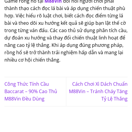
Game rồng hổ tại
M88Vin
đòi hỏi người chơi phải
thành thạo cách đọc lá bài và áp dụng chiến thuật phù
hợp. Việc hiểu rõ luật chơi, biết cách đọc điểm từng lá
bài và theo dõi xu hướng kết quả sẽ giúp bạn lật thế cờ
trong từng ván đấu. Các cao thủ sử dụng phân tích cầu,
dự đoán xu hướng và thay đổi chiến thuật linh hoạt để
nâng cao tỷ lệ thắng. Khi áp dụng đúng phương pháp,
rồng hổ sẽ trở thành trải nghiệm hấp dẫn và mang lại
nhiều cơ hội chiến thắng.
Công Thức Tính Cầu
Cách Chơi Xì Dách Chuẩn
Baccarat – 90% Cao Thủ
M88Vin – Tránh Cháy Tăng
M88Vin Đều Dùng
Tỷ Lệ Thắng