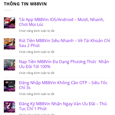
THÔNG TIN W88VIN
Tải App M88Vin IOS/Android – Mượt, Nhanh,
Chơi Mọi Lúc
Chức năng bình luận bị tắt
ở
Tải
App
Rút Tiền M88Vin Siêu Nhanh – Về Tài Khoản Chỉ
M88Vin
Sau 2 Phút
IOS/Android
Chức năng bình luận bị tắt
ở
–
Rút
Mượt,
Tiền
Nạp Tiền M88Vin Đa Dạng Phương Thức Nhận
Nhanh,
M88Vin
Ưu Đãi Tới 100%
Chơi
Siêu
Mọi
Chức năng bình luận bị tắt
ở
Nhanh
Lúc
Nạp
–
Tiền
Đăng Nhập M88Vin Không Cần OTP – Siêu Tốc
Về
M88Vin
Chỉ 3s
Tài
Đa
Khoản
Chức năng bình luận bị tắt
ở
Dạng
Chỉ
Đăng
Phương
Sau
Nhập
Đăng Ký M88Vin Nhận Ngay Vàn Ưu Đãi – Thủ
Thức
2
M88Vin
Tục Chỉ 1 Phút
Nhận
Phút
Không
Ưu
Chức năng bình luận bị tắt
ở