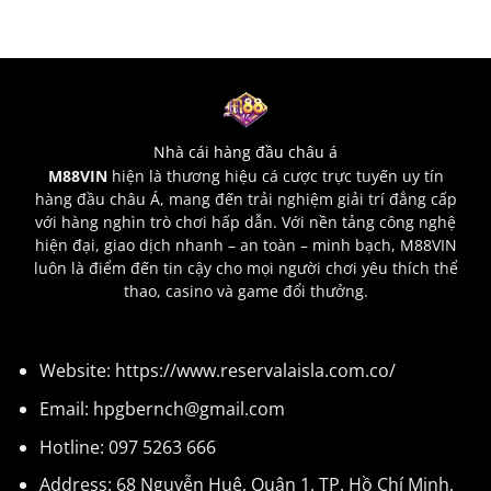
M88Vin
Siêu
Nhận
Tốc
Ngay
Chỉ
Vàn
3s
Ưu
Đãi
–
Thủ
Nhà cái hàng đầu châu á
Tục
Chỉ
M88VIN
hiện là thương hiệu cá cược trực tuyến uy tín
1
hàng đầu châu Á, mang đến trải nghiệm giải trí đẳng cấp
Phút
với hàng nghìn trò chơi hấp dẫn. Với nền tảng công nghệ
hiện đại, giao dịch nhanh – an toàn – minh bạch, M88VIN
luôn là điểm đến tin cậy cho mọi người chơi yêu thích thể
thao, casino và game đổi thưởng.
Website: https://www.reservalaisla.com.co/
Email:
hpgbernch@gmail.com
Hotline: 097 5263 666
Address: 68 Nguyễn Huệ, Quận 1, TP. Hồ Chí Minh,