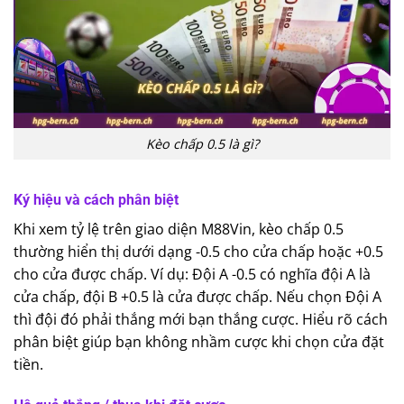
Kèo chấp 0.5 là gì?
Ký hiệu và cách phân biệt
Khi xem tỷ lệ trên giao diện M88Vin, kèo chấp 0.5
thường hiển thị dưới dạng -0.5 cho cửa chấp hoặc +0.5
cho cửa được chấp. Ví dụ: Đội A -0.5 có nghĩa đội A là
cửa chấp, đội B +0.5 là cửa được chấp. Nếu chọn Đội A
thì đội đó phải thắng mới bạn thắng cược. Hiểu rõ cách
phân biệt giúp bạn không nhầm cược khi chọn cửa đặt
tiền.