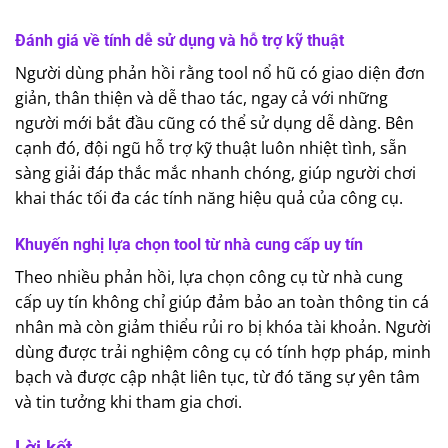
Đánh giá về tính dễ sử dụng và hỗ trợ kỹ thuật
Người dùng phản hồi rằng tool nổ hũ có giao diện đơn
giản, thân thiện và dễ thao tác, ngay cả với những
người mới bắt đầu cũng có thể sử dụng dễ dàng. Bên
cạnh đó, đội ngũ hỗ trợ kỹ thuật luôn nhiệt tình, sẵn
sàng giải đáp thắc mắc nhanh chóng, giúp người chơi
khai thác tối đa các tính năng hiệu quả của công cụ.
Khuyến nghị lựa chọn tool từ nhà cung cấp uy tín
Theo nhiều phản hồi, lựa chọn công cụ từ nhà cung
cấp uy tín không chỉ giúp đảm bảo an toàn thông tin cá
nhân mà còn giảm thiểu rủi ro bị khóa tài khoản. Người
dùng được trải nghiệm công cụ có tính hợp pháp, minh
bạch và được cập nhật liên tục, từ đó tăng sự yên tâm
và tin tưởng khi tham gia chơi.
Lời kết