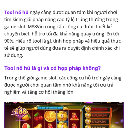
Tool nổ hũ
ngày càng được quan tâm khi người chơi
tìm kiếm giải pháp nâng cao tỷ lệ trúng thưởng trong
game slot. M88Vin cung cấp công cụ được thiết kế
chuyên biệt, hỗ trợ tối đa khả năng quay trúng lên tới
90%. Hiểu rõ tool là gì, tính hợp pháp và hiệu quả thực
tế sẽ giúp người dùng đưa ra quyết định chính xác khi
sử dụng.
Tool nổ hũ là gì và có hợp pháp không?
Trong thế giới game slot, các công cụ hỗ trợ ngày càng
được người chơi quan tâm nhờ khả năng tối ưu trải
nghiệm và tăng cơ hội thắng lớn.