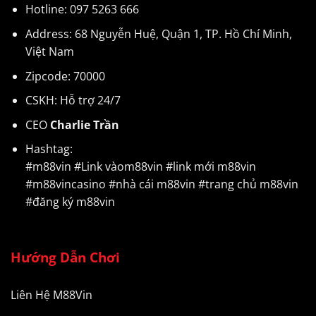
Hotline: 097 5263 666
Address: 68 Nguyễn Huệ, Quận 1, TP. Hồ Chí Minh,
Việt Nam
Zipcode: 70000
CSKH: Hỗ trợ 24/7
CEO
Charlie Trần
Hashtag:
#m88vin #Link vàom88vin #link mới m88vin
#m88vincasino #nhà cái m88vin #trang chủ m88vin
#đăng ký m88vin
Hướng Dẫn Chơi
Liên Hệ M88Vin