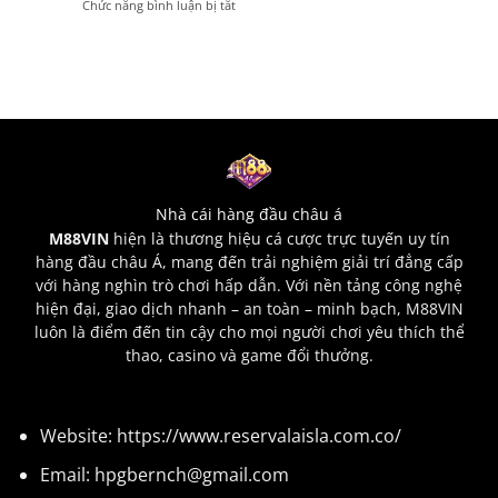
Chức năng bình luận bị tắt
ở
Cần
Đãi
Đăng
OTP
Tới
Ký
–
100%
M88Vin
Siêu
Nhận
Tốc
Ngay
Chỉ
Vàn
3s
Ưu
Đãi
–
Thủ
Nhà cái hàng đầu châu á
Tục
Chỉ
M88VIN
hiện là thương hiệu cá cược trực tuyến uy tín
1
hàng đầu châu Á, mang đến trải nghiệm giải trí đẳng cấp
Phút
với hàng nghìn trò chơi hấp dẫn. Với nền tảng công nghệ
hiện đại, giao dịch nhanh – an toàn – minh bạch, M88VIN
luôn là điểm đến tin cậy cho mọi người chơi yêu thích thể
thao, casino và game đổi thưởng.
Website: https://www.reservalaisla.com.co/
Email:
hpgbernch@gmail.com