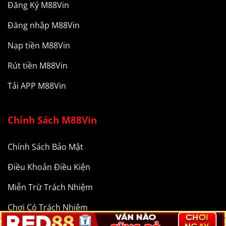
Đăng Ký M88Vin
Đăng nhập M88Vin
Nạp tiền M88Vin
Rút tiền M88Vin
Tải APP M88Vin
Chính Sách M88Vin
Chính Sách Bảo Mật
Điều Khoản Điều Kiện
Miễn Trừ Trách Nhiệm
Chơi Có Trách Nhiệm