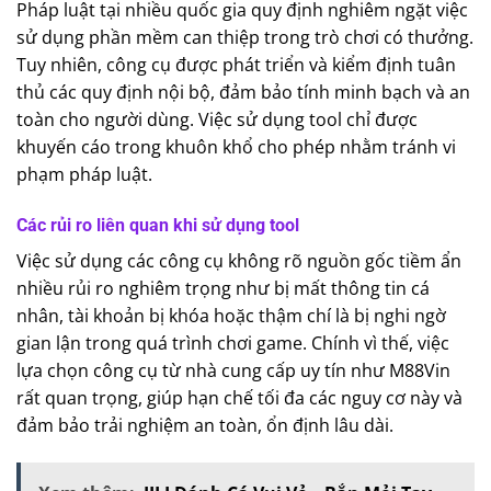
Pháp luật tại nhiều quốc gia quy định nghiêm ngặt việc
sử dụng phần mềm can thiệp trong trò chơi có thưởng.
Tuy nhiên, công cụ được phát triển và kiểm định tuân
thủ các quy định nội bộ, đảm bảo tính minh bạch và an
toàn cho người dùng. Việc sử dụng tool chỉ được
khuyến cáo trong khuôn khổ cho phép nhằm tránh vi
phạm pháp luật.
Các rủi ro liên quan khi sử dụng tool
Việc sử dụng các công cụ không rõ nguồn gốc tiềm ẩn
nhiều rủi ro nghiêm trọng như bị mất thông tin cá
nhân, tài khoản bị khóa hoặc thậm chí là bị nghi ngờ
gian lận trong quá trình chơi game. Chính vì thế, việc
lựa chọn công cụ từ nhà cung cấp uy tín như M88Vin
rất quan trọng, giúp hạn chế tối đa các nguy cơ này và
đảm bảo trải nghiệm an toàn, ổn định lâu dài.