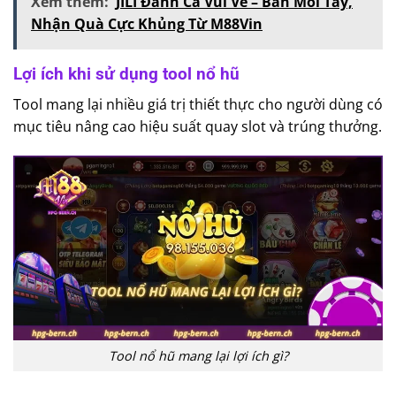
Xem thêm:
JILI Đánh Cá Vui Vẻ – Bắn Mỏi Tay,
Nhận Quà Cực Khủng Từ M88Vin
Lợi ích khi sử dụng tool nổ hũ
Tool mang lại nhiều giá trị thiết thực cho người dùng có
mục tiêu nâng cao hiệu suất quay slot và trúng thưởng.
Tool nổ hũ mang lại lợi ích gì?