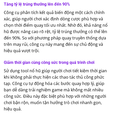
Tăng tỷ lệ trúng thưởng lên đến 90%
Công cụ phân tích kết quả biến động một cách chính
xác, giúp người chơi xác định dòng cược phù hợp và
chọn thời điểm quay tối ưu nhất. Nhờ đó, khả năng nổ
hũ được nâng cao rõ rệt, tỷ lệ trúng thưởng có thể lên
đến 90%. So với phương pháp quay truyền thống dựa
trên may rủi, công cụ này mang đến sự chủ động và
hiệu quả vượt trội.
Giảm thời gian cùng công sức trong quá trình chơi
Sử dụng tool nổ hũ giúp người chơi tiết kiệm thời gian
khi không phải thực hiện các thao tác thủ công phức
tạp. Công cụ tự động hóa các bước quay hợp lý, giúp
bạn dễ dàng trải nghiệm game mà không mất nhiều
công sức. Điều này đặc biệt phù hợp với những người
chơi bận rộn, muốn tận hưởng trò chơi nhanh gọn,
hiệu quả.