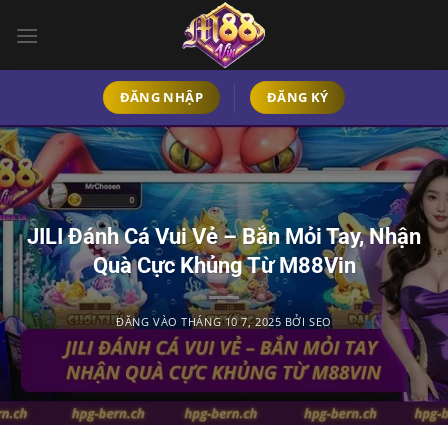
Bỏ
qua
nội
dung
ĐĂNG NHẬP
ĐĂNG KÝ
JILI Đánh Cá Vui Vẻ – Bắn Mỏi Tay, Nhận
Quà Cực Khủng Từ M88Vin
ĐĂNG VÀO
THÁNG 10 7, 2025
BỞI
SEO