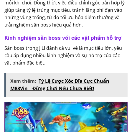
mỏi khi chơi. Đồng thời, việc điều chỉnh góc bắn hợp lý
giúp tăng tỷ lệ trúng mục tiêu, tránh lãng phí đạn vào
những vùng trống, từ đó tối ưu hóa điểm thưởng và
trải nghiệm săn boss hiệu quả hơn.
Kinh nghiệm săn boss với các vật phẩm hỗ trợ
Săn boss trong JILI đánh cá vui vẻ là mục tiêu lớn, yêu
cầu áp dụng nhiều kinh nghiệm và sự hỗ trợ của các
vật phẩm đặc biệt.
Xem thêm:
Tỷ Lệ Cược Xóc Đĩa Cực Chuẩn
M88Vin – Đừng Chơi Nếu Chưa Biết!