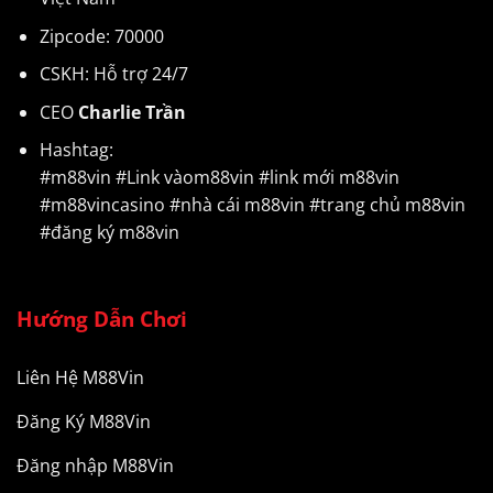
Zipcode: 70000
CSKH: Hỗ trợ 24/7
CEO
Charlie Trần
Hashtag:
#m88vin #Link vàom88vin #link mới m88vin
#m88vincasino #nhà cái m88vin #trang chủ m88vin
#đăng ký m88vin
Hướng Dẫn Chơi
Liên Hệ M88Vin
Đăng Ký M88Vin
Đăng nhập M88Vin