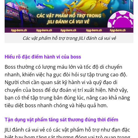
Các vật phẩm hỗ trợ trong JILI đánh cá vui vẻ
Hiểu rõ đặc điểm hành vi của boss
Boss thường có lượng máu lớn và tốc độ di chuyển
nhanh, khiến việc hạ gục đòi hỏi sự tập trung cao độ.
Người chơi cần quan sát kỹ hành vi và quỹ đạo di
chuyển của boss để dự đoán vị trí xuất hiện. Nhờ vậy,
bạn có thể tập trung bắn đúng lúc, nâng cao khả năng
tiêu diệt boss nhanh chóng và hiệu quả hơn.
Tận dụng vật phẩm tăng sát thương đúng thời điểm
JILI đánh cá vui vẻ có các vật phẩm hỗ trợ như đạn đặc
biệt hay bom tăng sát thương đóng vai trò quan trọng