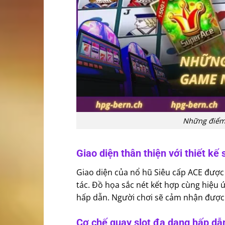
Những điểm 
Giao diện thân thiện với thiết kế 
Giao diện của nổ hũ Siêu cấp ACE được t
tác. Đồ họa sắc nét kết hợp cùng hiệu
hấp dẫn. Người chơi sẽ cảm nhận được k
Cơ chế quay slot đa dạng hấp dẫ