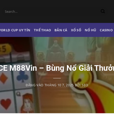
WORLD CUP UY TÍN
THỂ THAO
BẮN CÁ
XỔ SỐ
NỔ HŨ
CASINO
CE M88Vin – Bùng Nổ Giải Thưở
ĐĂNG VÀO
THÁNG 10 7, 2025
BỞI
SEO