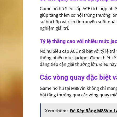
Game nổ hũ Siêu cấp ACE tích hợp nhiề
giúp tăng thêm cơ hội trúng thưởng lớn
sự hồi hộp và kịch tính xuyên suốt quá 
nghiệm giải trí.
Tỷ lệ thắng cao với nhiều mức ja
Nổ hũ Siêu cấp ACE nổi bật với tỷ lệ tr
thống nhiều mức jackpot được thiết kế
dàng tiếp cận giải thưởng lớn. Điều nà
Các vòng quay đặc biệt và
Game nổ hũ tại M88Vin không chỉ mang 
hội tăng thưởng qua các vòng quay miễ
Xem thêm:
Đề Kép Bằng M88Vin L