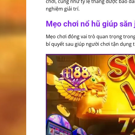
chơi, cũng như tỷ lệ thắng được bảo đả
nghiệm giải trí.
Mẹo chơi nổ hũ giúp săn
Mẹo chơi đóng vai trò quan trọng trong
bí quyết sau giúp người chơi tận dụng t