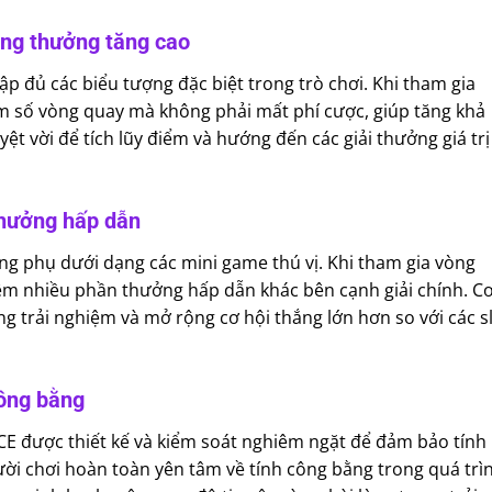
úng thưởng tăng cao
ập đủ các biểu tượng đặc biệt trong trò chơi. Khi tham gia
m số vòng quay mà không phải mất phí cược, giúp tăng khả
yệt vời để tích lũy điểm và hướng đến các giải thưởng giá trị
thưởng hấp dẫn
ng phụ dưới dạng các mini game thú vị. Khi tham gia vòng
êm nhiều phần thưởng hấp dẫn khác bên cạnh giải chính. C
g trải nghiệm và mở rộng cơ hội thắng lớn hơn so với các s
công bằng
E được thiết kế và kiểm soát nghiêm ngặt để đảm bảo tính
ười chơi hoàn toàn yên tâm về tính công bằng trong quá trì