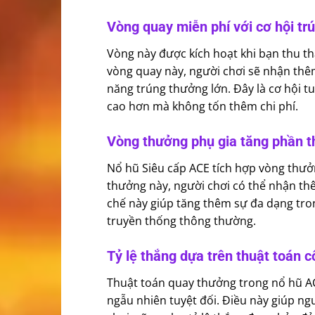
Vòng quay miễn phí với cơ hội tr
Vòng này được kích hoạt khi bạn thu th
vòng quay này, người chơi sẽ nhận thê
năng trúng thưởng lớn. Đây là cơ hội tu
cao hơn mà không tốn thêm chi phí.
Vòng thưởng phụ gia tăng phần 
Nổ hũ Siêu cấp ACE tích hợp vòng thưở
thưởng này, người chơi có thể nhận th
chế này giúp tăng thêm sự đa dạng tron
truyền thống thông thường.
Tỷ lệ thắng dựa trên thuật toán 
Thuật toán quay thưởng trong nổ hũ AC
ngẫu nhiên tuyệt đối. Điều này giúp ng