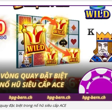
uay đặc biệt trong nổ hũ siêu cấp ACE