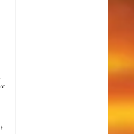
ơ
lot
nh