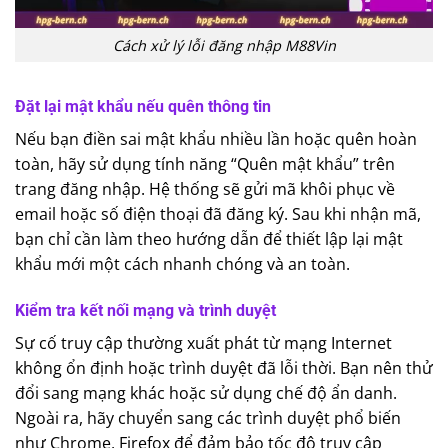
Cách xử lý lỗi đăng nhập M88Vin
Đặt lại mật khẩu nếu quên thông tin
Nếu bạn điền sai mật khẩu nhiều lần hoặc quên hoàn
toàn, hãy sử dụng tính năng “Quên mật khẩu” trên
trang đăng nhập. Hệ thống sẽ gửi mã khôi phục về
email hoặc số điện thoại đã đăng ký. Sau khi nhận mã,
bạn chỉ cần làm theo hướng dẫn để thiết lập lại mật
khẩu mới một cách nhanh chóng và an toàn.
Kiểm tra kết nối mạng và trình duyệt
Sự cố truy cập thường xuất phát từ mạng Internet
không ổn định hoặc trình duyệt đã lỗi thời. Bạn nên thử
đổi sang mạng khác hoặc sử dụng chế độ ẩn danh.
Ngoài ra, hãy chuyển sang các trình duyệt phổ biến
như Chrome, Firefox để đảm bảo tốc độ truy cập