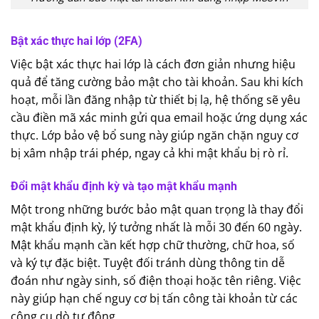
Bật xác thực hai lớp (2FA)
Việc bật xác thực hai lớp là cách đơn giản nhưng hiệu
quả để tăng cường bảo mật cho tài khoản. Sau khi kích
hoạt, mỗi lần đăng nhập từ thiết bị lạ, hệ thống sẽ yêu
cầu điền mã xác minh gửi qua email hoặc ứng dụng xác
thực. Lớp bảo vệ bổ sung này giúp ngăn chặn nguy cơ
bị xâm nhập trái phép, ngay cả khi mật khẩu bị rò rỉ.
Đổi mật khẩu định kỳ và tạo mật khẩu mạnh
Một trong những bước bảo mật quan trọng là thay đổi
mật khẩu định kỳ, lý tưởng nhất là mỗi 30 đến 60 ngày.
Mật khẩu mạnh cần kết hợp chữ thường, chữ hoa, số
và ký tự đặc biệt. Tuyệt đối tránh dùng thông tin dễ
đoán như ngày sinh, số điện thoại hoặc tên riêng. Việc
này giúp hạn chế nguy cơ bị tấn công tài khoản từ các
công cụ dò tự động.