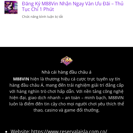
Nhập
Đăng Ký M88Vin Nhận Ngay Vàn Ưu Đãi – Thủ
Thức
2
M88Vin
Tục Chỉ 1 Phút
Nhận
Phút
Không
Ưu
Chức năng bình luận bị tắt
ở
Cần
Đãi
Đăng
OTP
Tới
Ký
–
100%
M88Vin
Siêu
Nhận
Tốc
Ngay
Chỉ
Vàn
3s
Ưu
Đãi
–
Thủ
Nhà cái hàng đầu châu á
Tục
Chỉ
M88VIN
hiện là thương hiệu cá cược trực tuyến uy tín
1
hàng đầu châu Á, mang đến trải nghiệm giải trí đẳng cấp
Phút
với hàng nghìn trò chơi hấp dẫn. Với nền tảng công nghệ
hiện đại, giao dịch nhanh – an toàn – minh bạch, M88VIN
luôn là điểm đến tin cậy cho mọi người chơi yêu thích thể
thao, casino và game đổi thưởng.
Website: https://www.reservalaisla.com.co/