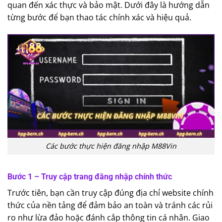
quan đến xác thực và bảo mật. Dưới đây là hướng dẫn
từng bước để bạn thao tác chính xác và hiệu quả.
Các bước thực hiện đăng nhập M88Vin
Bước 1 – Truy cập trang đăng nhập chính thức
Trước tiên, bạn cần truy cập đúng địa chỉ website chính
thức của nền tảng để đảm bảo an toàn và tránh các rủi
ro như lừa đảo hoặc đánh cắp thông tin cá nhân. Giao