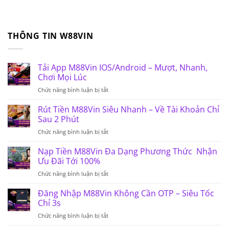
THÔNG TIN W88VIN
Tải App M88Vin IOS/Android – Mượt, Nhanh,
Chơi Mọi Lúc
Chức năng bình luận bị tắt
ở
Tải
App
Rút Tiền M88Vin Siêu Nhanh – Về Tài Khoản Chỉ
M88Vin
Sau 2 Phút
IOS/Android
Chức năng bình luận bị tắt
ở
–
Rút
Mượt,
Tiền
Nạp Tiền M88Vin Đa Dạng Phương Thức Nhận
Nhanh,
M88Vin
Ưu Đãi Tới 100%
Chơi
Siêu
Mọi
Chức năng bình luận bị tắt
ở
Nhanh
Lúc
Nạp
–
Tiền
Đăng Nhập M88Vin Không Cần OTP – Siêu Tốc
Về
M88Vin
Chỉ 3s
Tài
Đa
Khoản
Chức năng bình luận bị tắt
ở
Dạng
Chỉ
Đăng
Phương
Sau