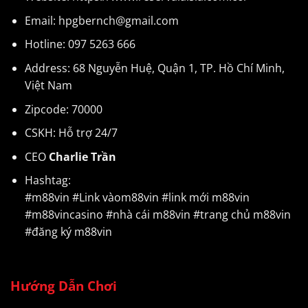
Email:
hpgbernch@gmail.com
Hotline: 097 5263 666
Address: 68 Nguyễn Huệ, Quận 1, TP. Hồ Chí Minh,
Việt Nam
Zipcode: 70000
CSKH: Hỗ trợ 24/7
CEO
Charlie Trần
Hashtag:
#m88vin #Link vàom88vin #link mới m88vin
#m88vincasino #nhà cái m88vin #trang chủ m88vin
#đăng ký m88vin
Hướng Dẫn Chơi