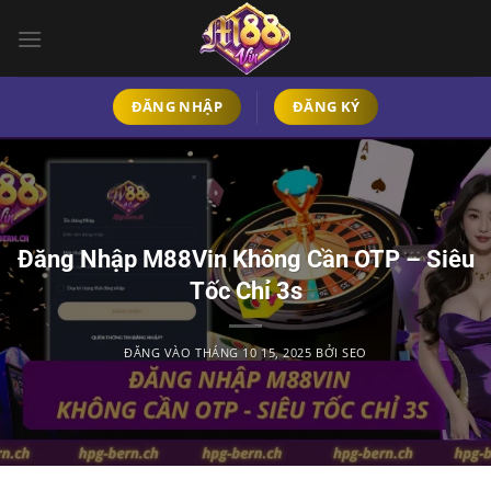
Bỏ
qua
nội
dung
ĐĂNG NHẬP
ĐĂNG KÝ
Đăng Nhập M88Vin Không Cần OTP – Siêu
Tốc Chỉ 3s
ĐĂNG VÀO
THÁNG 10 15, 2025
BỞI
SEO