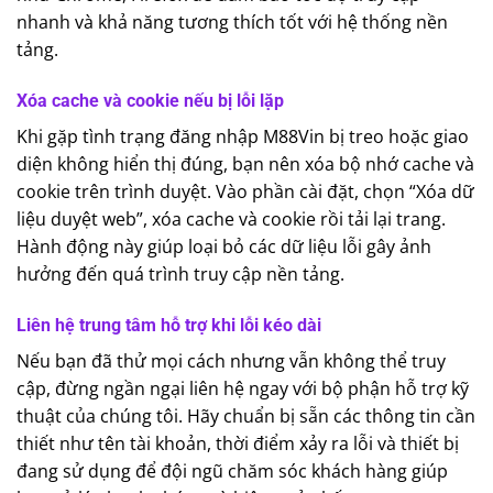
nhanh và khả năng tương thích tốt với hệ thống nền
tảng.
Xóa cache và cookie nếu bị lỗi lặp
Khi gặp tình trạng đăng nhập M88Vin bị treo hoặc giao
diện không hiển thị đúng, bạn nên xóa bộ nhớ cache và
cookie trên trình duyệt. Vào phần cài đặt, chọn “Xóa dữ
liệu duyệt web”, xóa cache và cookie rồi tải lại trang.
Hành động này giúp loại bỏ các dữ liệu lỗi gây ảnh
hưởng đến quá trình truy cập nền tảng.
Liên hệ trung tâm hỗ trợ khi lỗi kéo dài
Nếu bạn đã thử mọi cách nhưng vẫn không thể truy
cập, đừng ngần ngại liên hệ ngay với bộ phận hỗ trợ kỹ
thuật của chúng tôi. Hãy chuẩn bị sẵn các thông tin cần
thiết như tên tài khoản, thời điểm xảy ra lỗi và thiết bị
đang sử dụng để đội ngũ chăm sóc khách hàng giúp