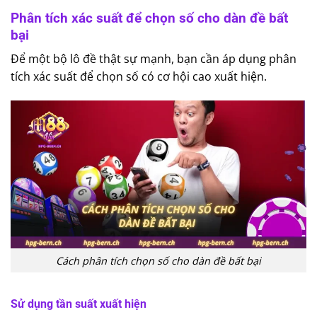
Phân tích xác suất để chọn số cho dàn đề bất
bại
Để một bộ lô đề thật sự mạnh, bạn cần áp dụng phân
tích xác suất để chọn số có cơ hội cao xuất hiện.
Cách phân tích chọn số cho dàn đề bất bại
Sử dụng tần suất xuất hiện