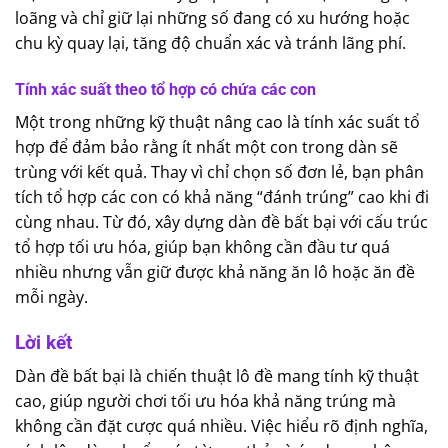
loãng và chỉ giữ lại những số đang có xu hướng hoặc
chu kỳ quay lại, tăng độ chuẩn xác và tránh lãng phí.
Tính xác suất theo tổ hợp có chứa các con
Một trong những kỹ thuật nâng cao là tính xác suất tổ
hợp để đảm bảo rằng ít nhất một con trong dàn sẽ
trùng với kết quả. Thay vì chỉ chọn số đơn lẻ, bạn phân
tích tổ hợp các con có khả năng “đánh trúng” cao khi đi
cùng nhau. Từ đó, xây dựng dàn đề bất bại với cấu trúc
tổ hợp tối ưu hóa, giúp bạn không cần đầu tư quá
nhiều nhưng vẫn giữ được khả năng ăn lô hoặc ăn đề
mỗi ngày.
Lời kết
Dàn đề bất bại là chiến thuật lô đề mang tính kỹ thuật
cao, giúp người chơi tối ưu hóa khả năng trúng mà
không cần đặt cược quá nhiều. Việc hiểu rõ định nghĩa,