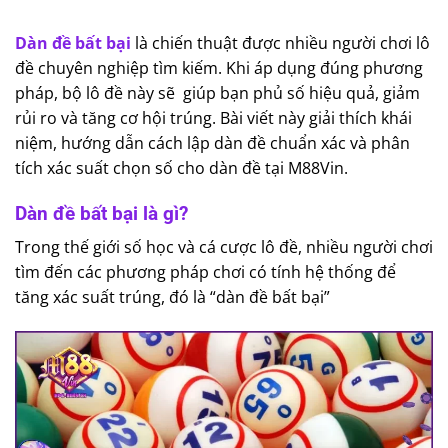
Dàn đề bất bại
là chiến thuật được nhiều người chơi lô
đề chuyên nghiệp tìm kiếm. Khi áp dụng đúng phương
pháp, bộ lô đề này sẽ giúp bạn phủ số hiệu quả, giảm
rủi ro và tăng cơ hội trúng. Bài viết này giải thích khái
niệm, hướng dẫn cách lập dàn đề chuẩn xác và phân
tích xác suất chọn số cho dàn đề tại M88Vin.
Dàn đề bất bại là gì?
Trong thế giới số học và cá cược lô đề, nhiều người chơi
tìm đến các phương pháp chơi có tính hệ thống để
tăng xác suất trúng, đó là “dàn đề bất bại”