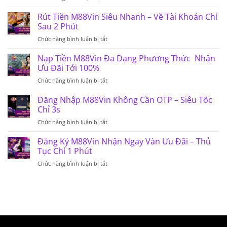
Tải
App
Rút Tiền M88Vin Siêu Nhanh – Về Tài Khoản Chỉ
M88Vin
Sau 2 Phút
IOS/Android
Chức năng bình luận bị tắt
ở
–
Rút
Mượt,
Tiền
Nạp Tiền M88Vin Đa Dạng Phương Thức Nhận
Nhanh,
M88Vin
Ưu Đãi Tới 100%
Chơi
Siêu
Mọi
Chức năng bình luận bị tắt
ở
Nhanh
Lúc
Nạp
–
Tiền
Đăng Nhập M88Vin Không Cần OTP – Siêu Tốc
Về
M88Vin
Chỉ 3s
Tài
Đa
Khoản
Chức năng bình luận bị tắt
ở
Dạng
Chỉ
Đăng
Phương
Sau
Nhập
Đăng Ký M88Vin Nhận Ngay Vàn Ưu Đãi – Thủ
Thức
2
M88Vin
Tục Chỉ 1 Phút
Nhận
Phút
Không
Ưu
Chức năng bình luận bị tắt
ở
Cần
Đãi
Đăng
OTP
Tới
Ký
–
100%
M88Vin
Siêu
Nhận
Tốc
Ngay
Chỉ
Vàn
3s
Ưu