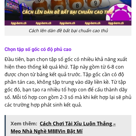
Cách lên dàn đề bất bại chuẩn cao thủ
Chọn tập số gốc có độ phủ cao
Đầu tiên, bạn chọn tập số gốc có nhiều khả năng xuất
hiện theo thống kê quá khứ. Tập này gồm từ 6‑8 con
được chọn từ bảng kết quả trước. Tập gốc cần có độ
phân tán cao, không tập trung vào dãy liền kề. Từ tập
gốc đó, bạn tạo ra nhiều tổ hợp con để cấu thành dãy
số. Mỗi tổ hợp con gồm 2‑3 số mà khi kết hợp lại sẽ phủ
các trường hợp phát sinh kết quả.
Xem thêm:
Cách Chơi Tài Xỉu Luôn Thắng –
Mẹo Nhà Nghề M88Vin Bật Mí