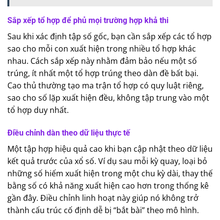
Sắp xếp tổ hợp để phủ mọi trường hợp khả thi
Sau khi xác định tập số gốc, bạn cần sắp xếp các tổ hợp
sao cho mỗi con xuất hiện trong nhiều tổ hợp khác
nhau. Cách sắp xếp này nhằm đảm bảo nếu một số
trúng, ít nhất một tổ hợp trúng theo dàn đề bất bại.
Cao thủ thường tạo ma trận tổ hợp có quy luật riêng,
sao cho số lặp xuất hiện đều, không tập trung vào một
tổ hợp duy nhất.
Điều chỉnh dàn theo dữ liệu thực tế
Một tập hợp hiệu quả cao khi bạn cập nhật theo dữ liệu
kết quả trước của xổ số. Ví dụ sau mỗi kỳ quay, loại bỏ
những số hiếm xuất hiện trong một chu kỳ dài, thay thế
bằng số có khả năng xuất hiện cao hơn trong thống kê
gần đây. Điều chỉnh linh hoạt này giúp nó không trở
thành cấu trúc cố định dễ bị “bắt bài” theo mô hình.