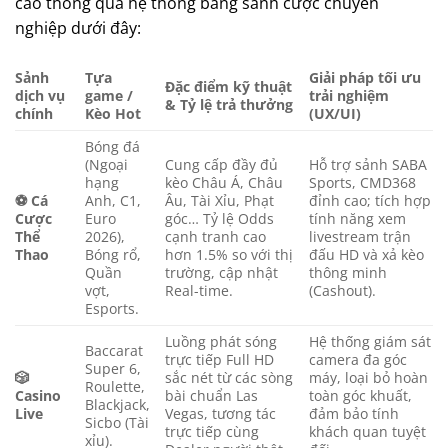
cao thông qua hệ thống bảng sảnh cược chuyên
nghiệp dưới đây:
Sảnh
Tựa
Giải pháp tối ưu
Đặc điểm kỹ thuật
dịch vụ
game /
trải nghiệm
& Tỷ lệ trả thưởng
chính
Kèo Hot
(UX/UI)
Bóng đá
(Ngoại
Cung cấp đầy đủ
Hỗ trợ sảnh SABA
hạng
kèo Châu Á, Châu
Sports, CMD368
⚽ Cá
Anh, C1,
Âu, Tài Xỉu, Phạt
đỉnh cao; tích hợp
Cược
Euro
góc… Tỷ lệ Odds
tính năng xem
Thể
2026),
cạnh tranh cao
livestream trận
Thao
Bóng rổ,
hơn 1.5% so với thị
đấu HD và xả kèo
Quần
trường, cập nhật
thông minh
vợt,
Real-time.
(Cashout).
Esports.
Luồng phát sóng
Hệ thống giám sát
Baccarat
trực tiếp Full HD
camera đa góc
Super 6,
🎲
sắc nét từ các sòng
máy, loại bỏ hoàn
Roulette,
Casino
bài chuẩn Las
toàn góc khuất,
Blackjack,
Live
Vegas, tương tác
đảm bảo tính
Sicbo (Tài
trực tiếp cùng
khách quan tuyệt
xỉu).