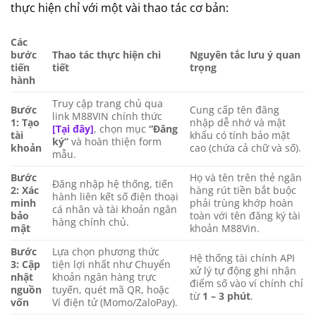
thực hiện chỉ với một vài thao tác cơ bản:
Các
bước
Thao tác thực hiện chi
Nguyên tắc lưu ý quan
tiến
tiết
trọng
hành
Truy cập trang chủ qua
Bước
Cung cấp tên đăng
link M88VIN chính thức
1: Tạo
nhập dễ nhớ và mật
[Tại đây]
, chọn mục
“Đăng
tài
khẩu có tính bảo mật
ký”
và hoàn thiện form
khoản
cao (chứa cả chữ và số).
mẫu.
Bước
Họ và tên trên thẻ ngân
Đăng nhập hệ thống, tiến
2: Xác
hàng rút tiền bắt buộc
hành liên kết số điện thoại
minh
phải trùng khớp hoàn
cá nhân và tài khoản ngân
bảo
toàn với tên đăng ký tài
hàng chính chủ.
mật
khoản M88Vin.
Bước
Lựa chọn phương thức
Hệ thống tài chính API
3: Cập
tiện lợi nhất như Chuyển
xử lý tự động ghi nhận
nhật
khoản ngân hàng trực
điểm số vào ví chính chỉ
nguồn
tuyến, quét mã QR, hoặc
từ
1 – 3 phút
.
vốn
Ví điện tử (Momo/ZaloPay).