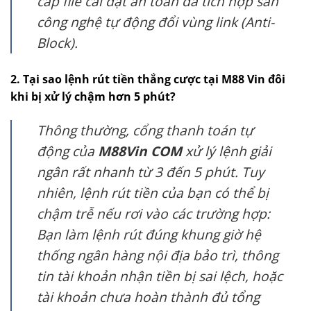
cấp file cài đặt an toàn đã tích hợp sẵn
công nghệ tự động đổi vùng link (Anti-
Block).
2. Tại sao lệnh rút tiền thắng cược tại M88 Vin đôi
khi bị xử lý chậm hơn 5 phút?
Thông thường, cổng thanh toán tự
động của
M88Vin COM
xử lý lệnh giải
ngân rất nhanh từ 3 đến 5 phút. Tuy
nhiên, lệnh rút tiền của bạn có thể bị
chậm trễ nếu rơi vào các trường hợp:
Bạn làm lệnh rút đúng khung giờ hệ
thống ngân hàng nội địa bảo trì, thông
tin tài khoản nhận tiền bị sai lệch, hoặc
tài khoản chưa hoàn thành đủ tổng