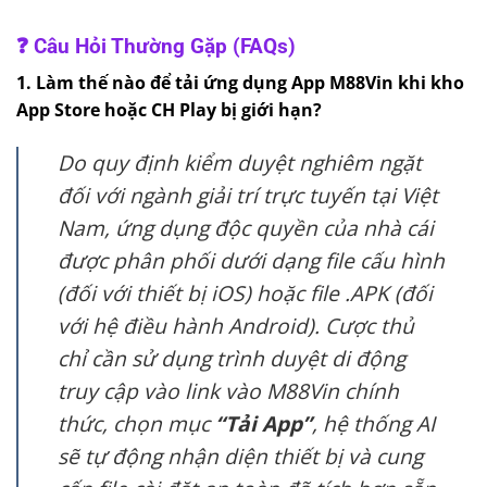
❓ Câu Hỏi Thường Gặp (FAQs)
1. Làm thế nào để tải ứng dụng App M88Vin khi kho
App Store hoặc CH Play bị giới hạn?
Do quy định kiểm duyệt nghiêm ngặt
đối với ngành giải trí trực tuyến tại Việt
Nam, ứng dụng độc quyền của nhà cái
được phân phối dưới dạng file cấu hình
(đối với thiết bị iOS) hoặc file .APK (đối
với hệ điều hành Android). Cược thủ
chỉ cần sử dụng trình duyệt di động
truy cập vào link vào M88Vin chính
thức, chọn mục
“Tải App”
, hệ thống AI
sẽ tự động nhận diện thiết bị và cung