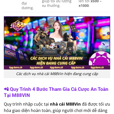
giúp tối ưu lượng
lên tới
x500 –
đại
xu thưởng.
x1000
.
dương.
Các dịch vụ nhà cái M88Vin hiện đang cung cấp
📲 Quy Trình 4 Bước Tham Gia Cá Cược An Toàn
Tại M88VIN
Quy trình nhập cuộc tại
nhà cái M88Vin
đã được tối ưu
hóa giao diện hoàn toàn, giúp người chơi mới dễ dàng