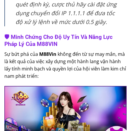
quét định kỳ, cược thủ hãy cài đặt ứng
dụng chuyển đổi IP 1.1.1.1 để đưa tốc
độ xử lý lệnh về mức dưới 0.5 giây.
🛡️ Minh Chứng Cho Độ Uy Tín Và Năng Lực
Pháp Lý Của M88VIN
Sự bứt phá của
M88Vin
không đến từ sự may mắn, mà
là kết quả của việc xây dựng một hành lang vận hành
lấy tính minh bạch và quyền lợi của hội viên làm kim chỉ
nam phát triển: